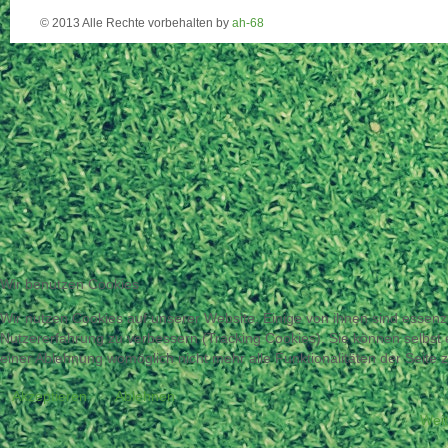
© 2013 Alle Rechte vorbehalten by
ah-68
Wir benutzen Cookies
Wir nutzen Cookies auf unserer Website. Einige von ihnen sind essenzi
Nutzererfahrung zu verbessern (Tracking Cookies). Sie können selbst 
einer Ablehnung womöglich nicht mehr alle Funktionalitäten der Seite 
Akzeptieren
Ablehnen
Weit