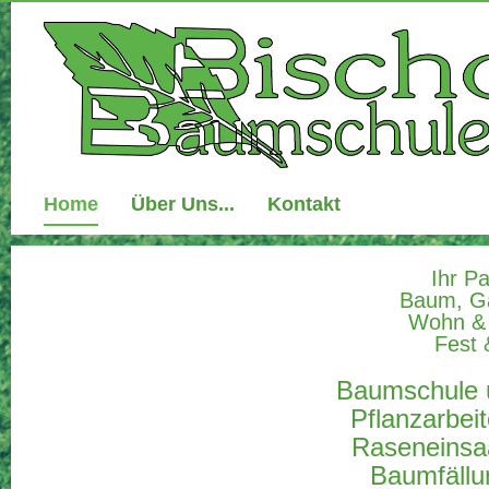
Home
Über Uns...
Kontakt
Ihr P
Baum, Ga
Wohn & 
Fest 
Baumschule 
Pflanzarbeit
Raseneinsaa
Baumfällu